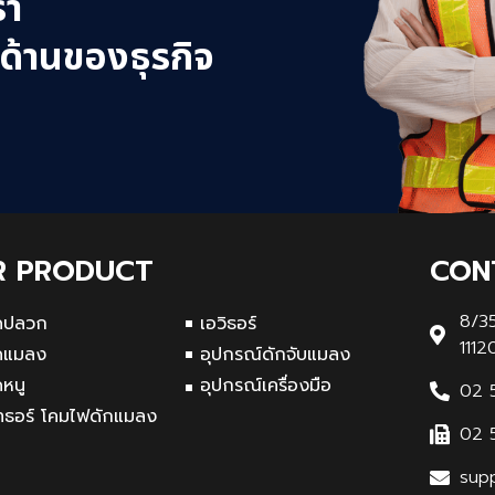
รา
 ด้านของธุรกิจ
R PRODUCT
CON
8/35
ดปลวก
เอวิธอร์
1112
ดแมลง
อุปกรณ์ดักจับแมลง
ดหนู
อุปกรณ์เครื่องมือ
02 
ทธอร์ โคมไฟดักแมลง
02 
sup