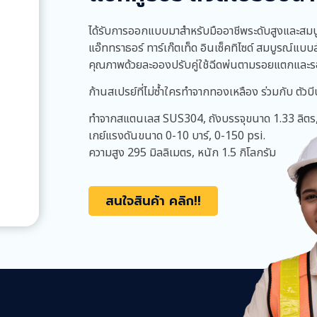
ได้รับการออกแบบมาสำหรับมืออาชีพระดับสูงและสมบ
แอ๊ททราธอร์ ทาร์เก๊ตเท็ด อินเซ็คทิไซด์ สมบูรณ์แบ
คุณภาพด้วยละอองปรับคู่ใช้ฉีดพ่นตามรอยแตกและร
ก้านสเปรย์ที่ไม่ซ้ำใครทำจากทองเหลือง ร่วมกับ ตัวบีบ
ทำจากสแตนเลส SUS304, ถังบรรจุขนาด 1.33 ลิตร,
เกย์แรงดันขนาด 0-10 บาร์, 0-150 psi.
ความสูง 295 มิลลิเมตร, หนัก 1.5 กิโลกรัม
สนใจสินค้า คลิก!!