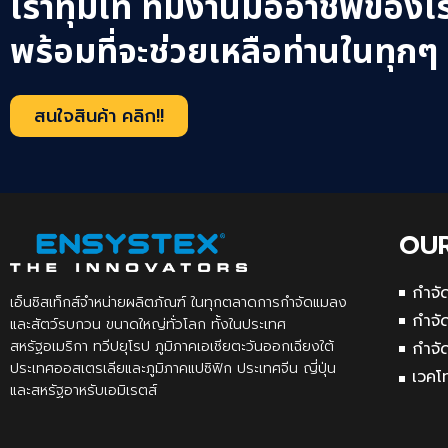
เราทุ่มเท ทีมงานมืออาชีพของเ
พร้อมที่จะช่วยเหลือท่านในทุกๆ
สนใจสินค้า คลิก!!
OU
กำจั
เอ็นซิสเท็กส์จำหน่ายผลิตภัณฑ์ ในทุกตลาดการกำจัดแมลง
กำจั
และสัตว์รบกวน ขนาดใหญ่ทั่วโลก ทั้งในประเทศ
สหรัฐอเมริกา ทวีปยุโรป ภูมิภาคเอเชียตะวันออกเฉียงใต้
กำจั
ประเทศออสเตรเลียและภูมิภาคแปซิฟิก ประเทศจีน ญี่ปุ่น
เวคโ
และสหรัฐอาหรับเอมิเรตส์