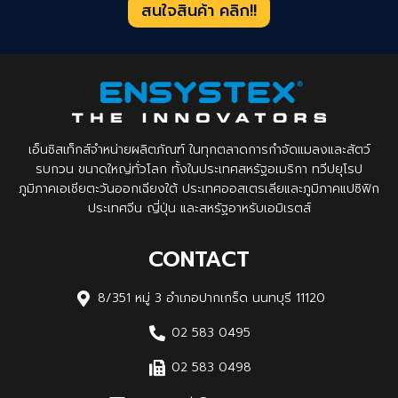
สนใจสินค้า คลิก!!
เอ็นซิสเท็กส์จำหน่ายผลิตภัณฑ์ ในทุกตลาดการกำจัดแมลงและสัตว์
รบกวน ขนาดใหญ่ทั่วโลก ทั้งในประเทศสหรัฐอเมริกา ทวีปยุโรป
ภูมิภาคเอเชียตะวันออกเฉียงใต้ ประเทศออสเตรเลียและภูมิภาคแปซิฟิก
ประเทศจีน ญี่ปุ่น และสหรัฐอาหรับเอมิเรตส์
CONTACT
8/351 หมู่ 3 อำเภอปากเกร็ด นนทบุรี 11120
02 583 0495
02 583 0498