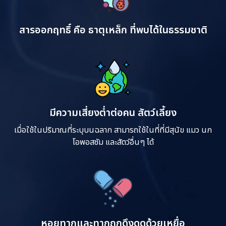
สารออกฤทธิ์ คือ ธาตุเหล็ก ที่พบได้ในธรรมชาติ
มีความเสี่ยงต่ำต่อคน สัตว์เลี้ยง
เมื่อใช้ในปริมาณที่ระบุบนฉลาก สามารถใช้ในที่ที่มีสุนัข แมว นก
โอพอสซัม และสัตว์อื่นๆ ได้
หอยทากและทากถูกดึงดูดด้วยเหยื่อ