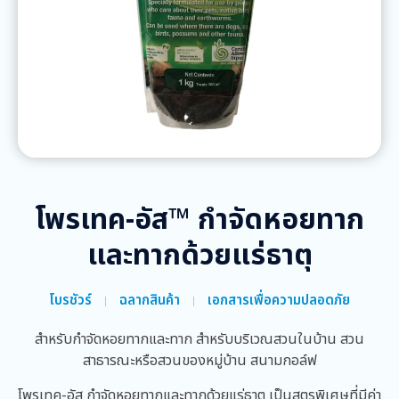
โพรเทค-อัส™ กำจัดหอยทาก
และทากด้วยแร่ธาตุ
โบรชัวร์
ฉลากสินค้า
เอกสารเพื่อความปลอดภัย
สำหรับกำจัดหอยทากและทาก สำหรับบริเวณสวนในบ้าน สวน
สาธารณะหรือสวนของหมู่บ้าน สนามกอล์ฟ
โพรเทค-อัส กำจัดหอยทากและทากด้วยแร่ธาตุ เป็นสูตรพิเศษที่มีค่า