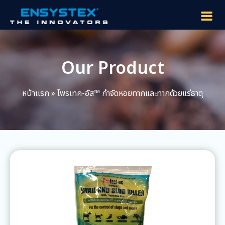
Our Product
หน้าเเรก
»
โพรเทค-อัส™ กำจัดหอยทากและทากด้วยแร่ธาตุ